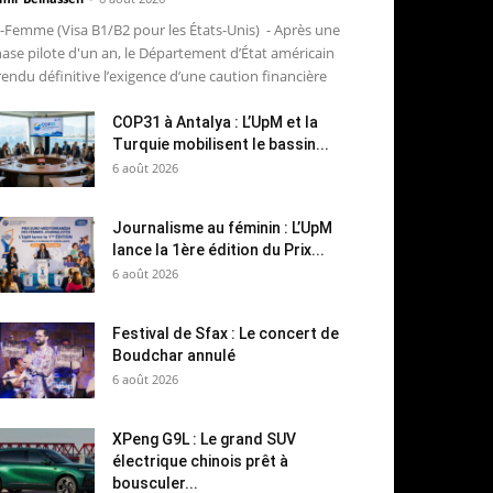
-Femme (Visa B1/B2 pour les États-Unis) - Après une
ase pilote d'un an, le Département d’État américain
rendu définitive l’exigence d’une caution financière
COP31 à Antalya : L’UpM et la
Turquie mobilisent le bassin...
6 août 2026
Journalisme au féminin : L’UpM
lance la 1ère édition du Prix...
6 août 2026
Festival de Sfax : Le concert de
Boudchar annulé
6 août 2026
XPeng G9L : Le grand SUV
électrique chinois prêt à
bousculer...