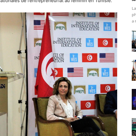
ationales de l’entrepreneuriat au féminin en Tunisie.
La
ph
a 