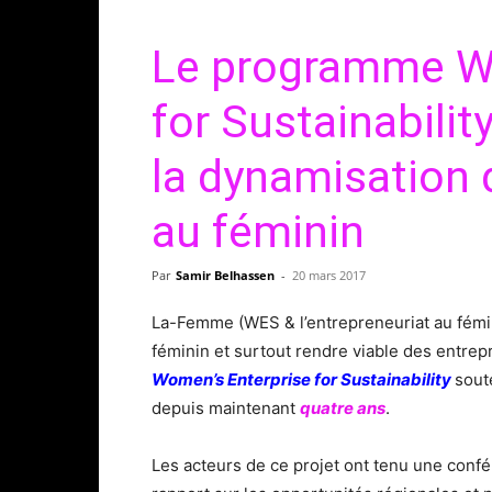
Le programme Wo
for Sustainabili
la dynamisation d
au féminin
Par
Samir Belhassen
-
20 mars 2017
La-Femme (WES & l’entrepreneuriat au fémini
féminin et surtout rendre viable des entrepr
Women’s Enterprise for Sustainability
sout
depuis maintenant
quatre ans
.
Les acteurs de ce projet ont tenu une conf