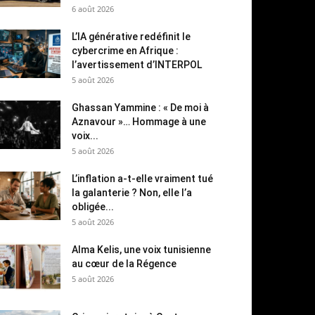
6 août 2026
L’IA générative redéfinit le
cybercrime en Afrique :
l’avertissement d’INTERPOL
5 août 2026
Ghassan Yammine : « De moi à
Aznavour »… Hommage à une
voix...
5 août 2026
L’inflation a-t-elle vraiment tué
la galanterie ? Non, elle l’a
obligée...
5 août 2026
Alma Kelis, une voix tunisienne
au cœur de la Régence
5 août 2026