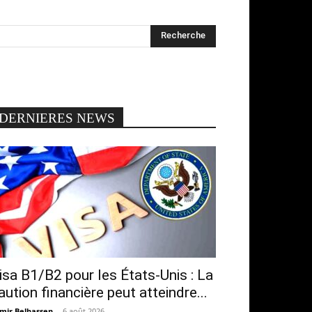
DERNIERES NEWS
isa B1/B2 pour les États-Unis : La
aution financière peut atteindre...
mir Belhassen
-
6 août 2026