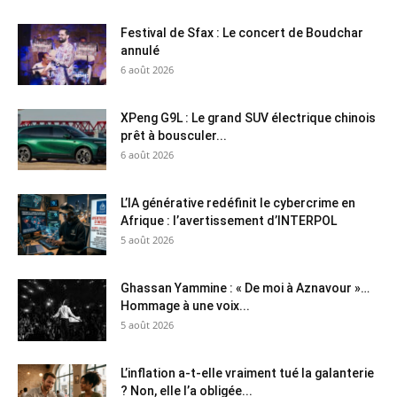
Festival de Sfax : Le concert de Boudchar
annulé
6 août 2026
XPeng G9L : Le grand SUV électrique chinois
prêt à bousculer...
6 août 2026
L’IA générative redéfinit le cybercrime en
Afrique : l’avertissement d’INTERPOL
5 août 2026
Ghassan Yammine : « De moi à Aznavour »…
Hommage à une voix...
5 août 2026
L’inflation a-t-elle vraiment tué la galanterie
? Non, elle l’a obligée...