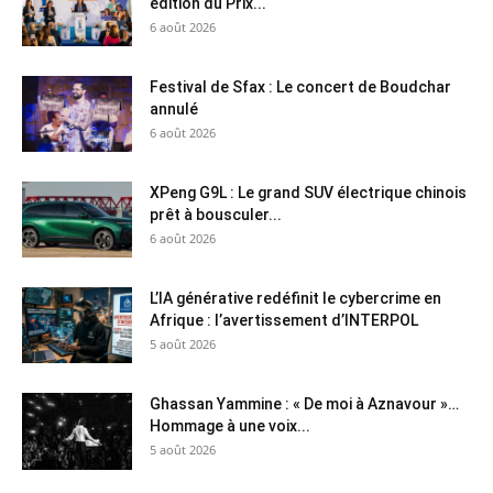
édition du Prix...
6 août 2026
Festival de Sfax : Le concert de Boudchar
annulé
6 août 2026
XPeng G9L : Le grand SUV électrique chinois
prêt à bousculer...
6 août 2026
L’IA générative redéfinit le cybercrime en
Afrique : l’avertissement d’INTERPOL
5 août 2026
Ghassan Yammine : « De moi à Aznavour »…
Hommage à une voix...
5 août 2026