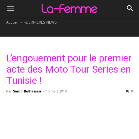
Accueil
-DERNIERES NEWS
L’engouement pour le premier
acte des Moto Tour Series en
Tunisie !
Par
Samir Belhassen
-
15 mars 2018
0