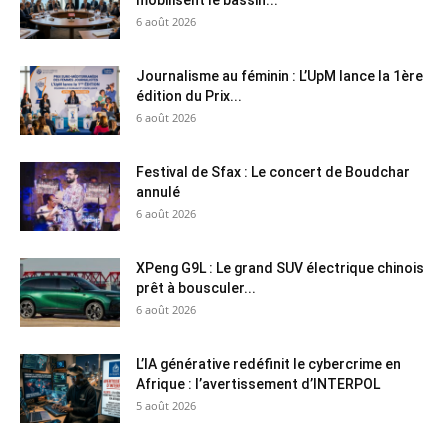
mobilisent le bassin...
6 août 2026
Journalisme au féminin : L’UpM lance la 1ère
édition du Prix...
6 août 2026
Festival de Sfax : Le concert de Boudchar
annulé
6 août 2026
XPeng G9L : Le grand SUV électrique chinois
prêt à bousculer...
6 août 2026
L’IA générative redéfinit le cybercrime en
Afrique : l’avertissement d’INTERPOL
5 août 2026