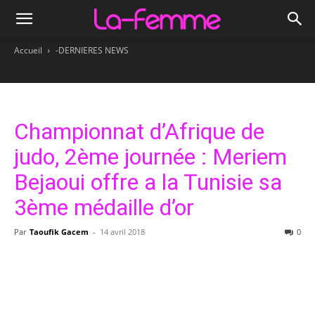
Accueil
-DERNIERES NEWS
Championnat d’Afrique de
judo, 2ème journée : Meriem
Bejaoui offre a la Tunisie sa
3ème médaille d’or
Par
Taoufik Gacem
-
14 avril 2018
0