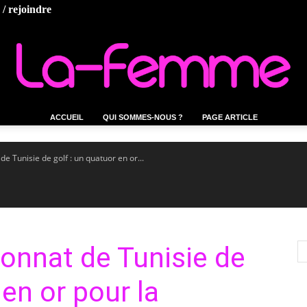
/ rejoindre
ACCUEIL
QUI SOMMES-NOUS ?
PAGE ARTICLE
La-
e Tunisie de golf : un quatuor en or...
femme.tn
onnat de Tunisie de
 en or pour la