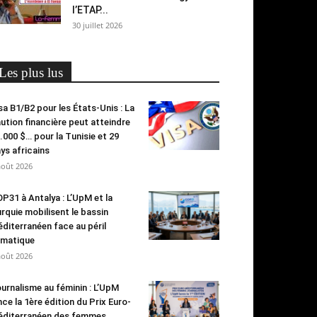
l’ETAP...
30 juillet 2026
Les plus lus
sa B1/B2 pour les États-Unis : La
ution financière peut atteindre
.000 $… pour la Tunisie et 29
ys africains
août 2026
P31 à Antalya : L’UpM et la
rquie mobilisent le bassin
diterranéen face au péril
imatique
août 2026
urnalisme au féminin : L’UpM
nce la 1ère édition du Prix Euro-
diterranéen des femmes