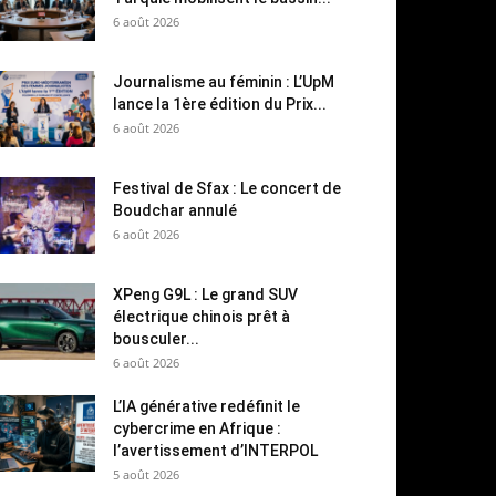
6 août 2026
Journalisme au féminin : L’UpM
lance la 1ère édition du Prix...
6 août 2026
Festival de Sfax : Le concert de
Boudchar annulé
6 août 2026
XPeng G9L : Le grand SUV
électrique chinois prêt à
bousculer...
6 août 2026
L’IA générative redéfinit le
cybercrime en Afrique :
l’avertissement d’INTERPOL
5 août 2026