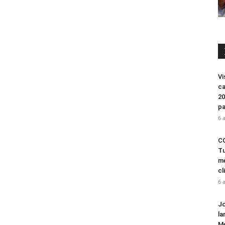
Vi
ca
20
pa
6 
CO
Tu
mé
cl
6 
Jo
la
Mé