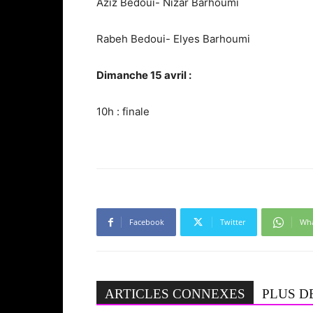
Aziz Bedoui- Nizar Barhoumi
Rabeh Bedoui- Elyes Barhoumi
Dimanche 15 avril :
10h : finale
Facebook
Twitter
Wh
ARTICLES CONNEXES
PLUS D