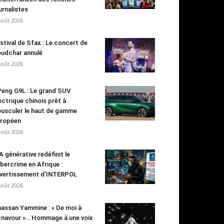
urnalistes
août 2026
stival de Sfax : Le concert de
udchar annulé
août 2026
eng G9L : Le grand SUV
ectrique chinois prêt à
usculer le haut de gamme
ropéen
août 2026
IA générative redéfinit le
bercrime en Afrique :
avertissement d’INTERPOL
août 2026
assan Yammine : « De moi à
navour »… Hommage à une voix