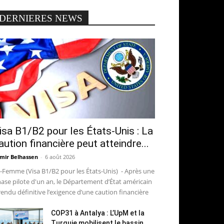
DERNIERES NEWS
isa B1/B2 pour les États-Unis : La
aution financière peut atteindre...
mir Belhassen
-
6 août 2026
-Femme (Visa B1/B2 pour les États-Unis) - Après une
ase pilote d'un an, le Département d’État américain
rendu définitive l’exigence d’une caution financière
COP31 à Antalya : L’UpM et la
Turquie mobilisent le bassin...