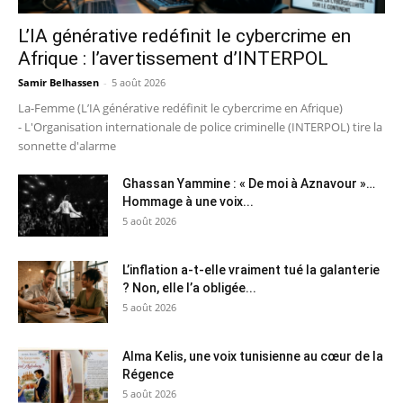
L’IA générative redéfinit le cybercrime en
Afrique : l’avertissement d’INTERPOL
Samir Belhassen
-
5 août 2026
La-Femme (L’IA générative redéfinit le cybercrime en Afrique)
- L'Organisation internationale de police criminelle (INTERPOL) tire la
sonnette d'alarme
Ghassan Yammine : « De moi à Aznavour »…
Hommage à une voix...
5 août 2026
L’inflation a-t-elle vraiment tué la galanterie
? Non, elle l’a obligée...
5 août 2026
Alma Kelis, une voix tunisienne au cœur de la
Régence
5 août 2026