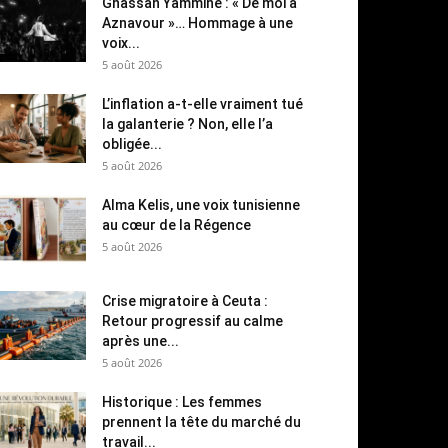
Ghassan Yammine : « De moi à
Aznavour »… Hommage à une
voix...
5 août 2026
L’inflation a-t-elle vraiment tué
la galanterie ? Non, elle l’a
obligée...
5 août 2026
Alma Kelis, une voix tunisienne
au cœur de la Régence
5 août 2026
Crise migratoire à Ceuta :
Retour progressif au calme
après une...
5 août 2026
Historique : Les femmes
prennent la tête du marché du
travail...