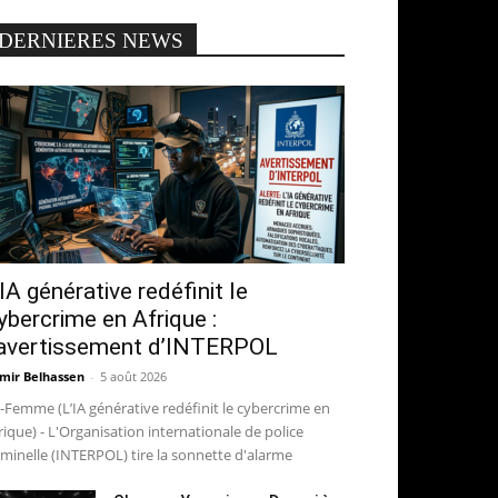
DERNIERES NEWS
’IA générative redéfinit le
ybercrime en Afrique :
’avertissement d’INTERPOL
mir Belhassen
-
5 août 2026
-Femme (L’IA générative redéfinit le cybercrime en
rique) - L'Organisation internationale de police
iminelle (INTERPOL) tire la sonnette d'alarme