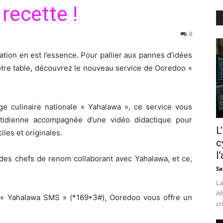
recette !
0
piration en est l’essence. Pour pallier aux pannes d’idées
votre table, découvrez le nouveau service de Ooredoo «
ge culinaire nationale « Yahalawa », ce service vous
otidienne accompagnée d’une vidéo didactique pour
L
iles et originales.
c
l
 des chefs de renom collaborant avec Yahalawa, et ce,
Sa
La
Af
ce « Yahalawa SMS » (*169*3#), Ooredoo vous offre un
cr