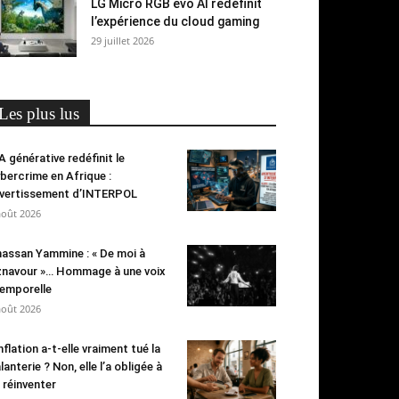
LG Micro RGB evo AI redéfinit
l’expérience du cloud gaming
29 juillet 2026
Les plus lus
IA générative redéfinit le
bercrime en Afrique :
avertissement d’INTERPOL
août 2026
assan Yammine : « De moi à
navour »… Hommage à une voix
emporelle
août 2026
inflation a-t-elle vraiment tué la
lanterie ? Non, elle l’a obligée à
 réinventer