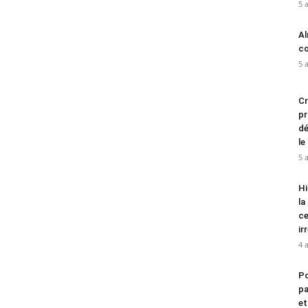
5 
Al
cœ
5 
Cr
pr
dé
le
5 
Hi
la
ce
ir
4 
Po
pa
et