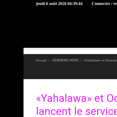
jeudi 6 août 2026 04:39:44
Connecter / r
Accueil
-DERNIERES NEWS
«Yahalawa» et Ooredoo 
«Yahalawa» et O
lancent le servi