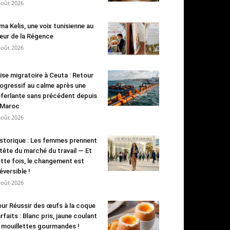
août 2026
ma Kelis, une voix tunisienne au
ur de la Régence
août 2026
ise migratoire à Ceuta : Retour
ogressif au calme après une
ferlante sans précédent depuis
 Maroc
août 2026
storique : Les femmes prennent
 tête du marché du travail — Et
tte fois, le changement est
réversible !
août 2026
ur Réussir des œufs à la coque
rfaits : Blanc pris, jaune coulant
 mouillettes gourmandes !