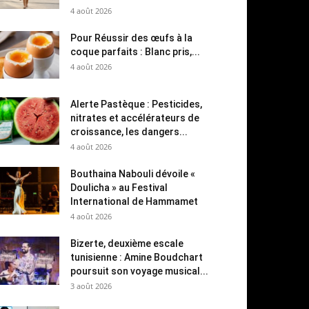
4 août 2026
Pour Réussir des œufs à la
coque parfaits : Blanc pris,...
4 août 2026
Alerte Pastèque : Pesticides,
nitrates et accélérateurs de
croissance, les dangers...
4 août 2026
Bouthaina Nabouli dévoile «
Doulicha » au Festival
International de Hammamet
4 août 2026
Bizerte, deuxième escale
tunisienne : Amine Boudchart
poursuit son voyage musical...
3 août 2026