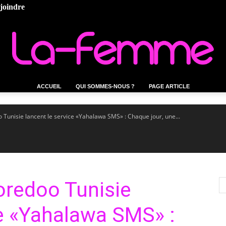
ejoindre
ACCUEIL
QUI SOMMES-NOUS ?
PAGE ARTICLE
La-
Tunisie lancent le service «Yahalawa SMS» : Chaque jour, une...
femme.tn
oredoo Tunisie
ce «Yahalawa SMS» :