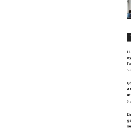
L’
cy
l’
5 
Gh
Az
at
5 
L’
ga
se