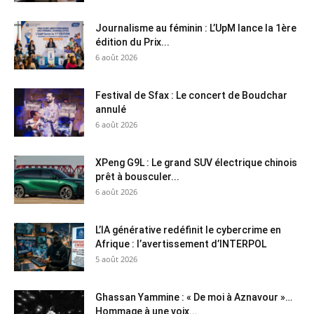
Journalisme au féminin : L’UpM lance la 1ère
édition du Prix...
6 août 2026
Festival de Sfax : Le concert de Boudchar
annulé
6 août 2026
XPeng G9L : Le grand SUV électrique chinois
prêt à bousculer...
6 août 2026
L’IA générative redéfinit le cybercrime en
Afrique : l’avertissement d’INTERPOL
5 août 2026
Ghassan Yammine : « De moi à Aznavour »…
Hommage à une voix...