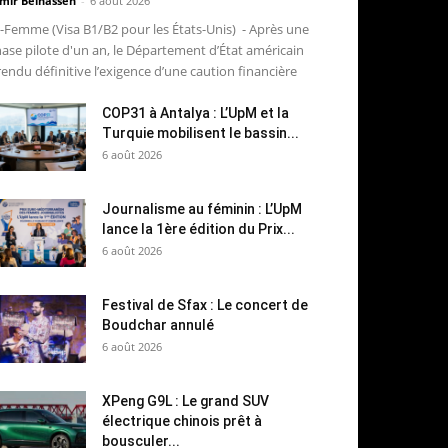
mir Belhassen
-
6 août 2026
-Femme (Visa B1/B2 pour les États-Unis) - Après une
ase pilote d'un an, le Département d’État américain
rendu définitive l’exigence d’une caution financière
COP31 à Antalya : L’UpM et la
Turquie mobilisent le bassin...
6 août 2026
Journalisme au féminin : L’UpM
lance la 1ère édition du Prix...
6 août 2026
Festival de Sfax : Le concert de
Boudchar annulé
6 août 2026
XPeng G9L : Le grand SUV
électrique chinois prêt à
bousculer...