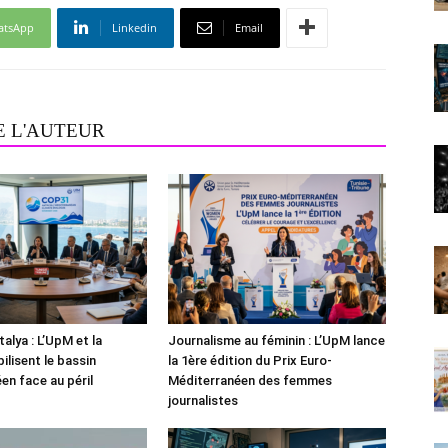
atsApp
Linkedin
Email
E L'AUTEUR
alya : L’UpM et la
Journalisme au féminin : L’UpM lance
ilisent le bassin
la 1ère édition du Prix Euro-
en face au péril
Méditerranéen des femmes
journalistes