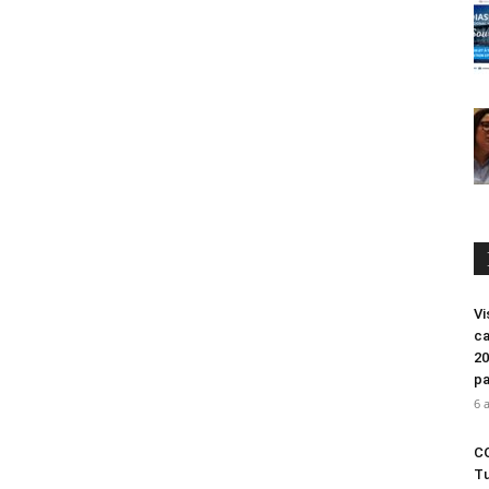
Vi
ca
20
pa
6 
CO
Tu