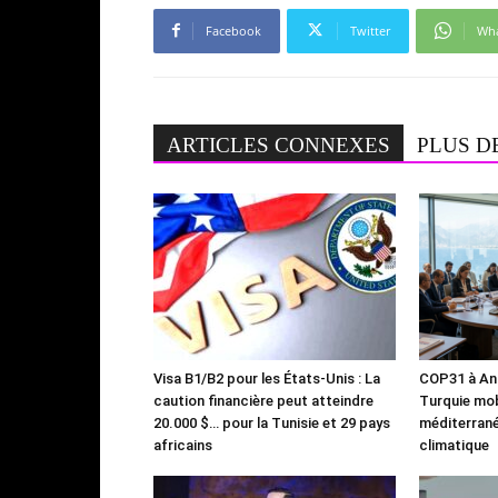
Facebook
Twitter
Wh
ARTICLES CONNEXES
PLUS D
Visa B1/B2 pour les États-Unis : La
COP31 à Ant
caution financière peut atteindre
Turquie mob
20.000 $… pour la Tunisie et 29 pays
méditerrané
africains
climatique