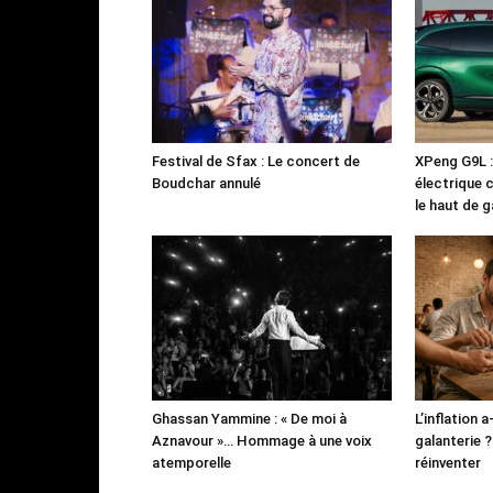
Festival de Sfax : Le concert de
XPeng G9L 
Boudchar annulé
électrique 
le haut de
Ghassan Yammine : « De moi à
L’inflation a
Aznavour »… Hommage à une voix
galanterie ? 
atemporelle
réinventer