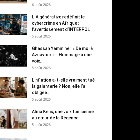
6 août 2026
L’IA générative redéfinit le
cybercrime en Afrique :
l’avertissement d’INTERPOL
5 août 2026
Ghassan Yammine : « De moi à
Aznavour »… Hommage à une
voix...
5 août 2026
L’inflation a-t-elle vraiment tué
la galanterie ? Non, elle l’a
obligée...
5 août 2026
Alma Kelis, une voix tunisienne
au cœur de la Régence
5 août 2026