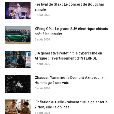
Festival de Sfax : Le concert de Boudchar
annulé
6 août 2026
XPeng G9L : Le grand SUV électrique chinois
prêt à bousculer...
6 août 2026
L’IA générative redéfinit le cybercrime en
Afrique : l’avertissement d’INTERPOL
5 août 2026
Ghassan Yammine : « De moi à Aznavour »…
Hommage à une voix...
5 août 2026
L’inflation a-t-elle vraiment tué la galanterie
? Non, elle l’a obligée...
5 août 2026