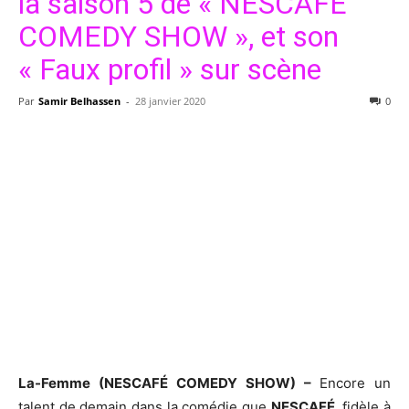
la saison 5 de « NESCAFÉ
COMEDY SHOW », et son
« Faux profil » sur scène
Par
Samir Belhassen
-
28 janvier 2020
0
La-Femme (NESCAFÉ COMEDY SHOW) –
Encore un
talent de demain dans la comédie que
NESCAFÉ
, fidèle à