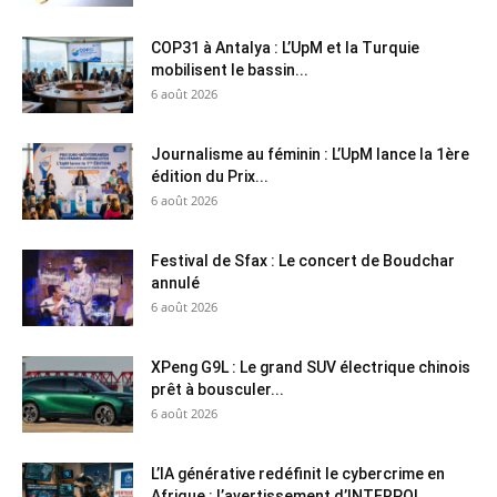
COP31 à Antalya : L’UpM et la Turquie
mobilisent le bassin...
6 août 2026
Journalisme au féminin : L’UpM lance la 1ère
édition du Prix...
6 août 2026
Festival de Sfax : Le concert de Boudchar
annulé
6 août 2026
XPeng G9L : Le grand SUV électrique chinois
prêt à bousculer...
6 août 2026
L’IA générative redéfinit le cybercrime en
Afrique : l’avertissement d’INTERPOL