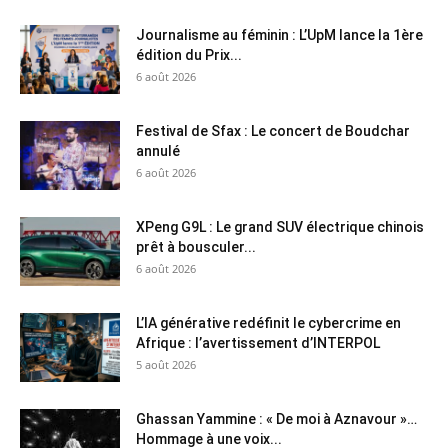
Journalisme au féminin : L’UpM lance la 1ère
édition du Prix...
6 août 2026
Festival de Sfax : Le concert de Boudchar
annulé
6 août 2026
XPeng G9L : Le grand SUV électrique chinois
prêt à bousculer...
6 août 2026
L’IA générative redéfinit le cybercrime en
Afrique : l’avertissement d’INTERPOL
5 août 2026
Ghassan Yammine : « De moi à Aznavour »…
Hommage à une voix...