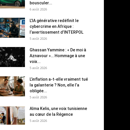
bousculer...
6 août 2026
L’IA générative redéfinit le
cybercrime en Afrique :
l’avertissement d’INTERPOL
5 août 2026
Ghassan Yammine : « De moi à
Aznavour »… Hommage à une
voix...
5 août 2026
L’inflation a-t-elle vraiment tué
la galanterie ? Non, elle l’a
obligée...
5 août 2026
Alma Kelis, une voix tunisienne
au cœur de la Régence
5 août 2026