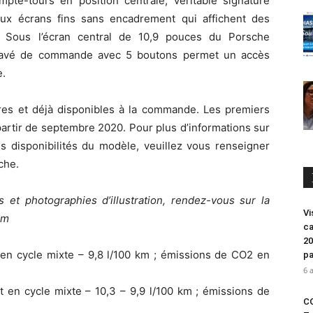
te-tours en position centrale, véritable signature
eux écrans fins sans encadrement qui affichent des
r. Sous l’écran central de 10,9 pouces du Porsche
avé de commande avec 5 boutons permet un accès
e.
es et déjà disponibles à la commande. Les premiers
partir de septembre 2020. Pour plus d’informations sur
les disponibilités du modèle, veuillez vous renseigner
che.
 et photographies d’illustration, rendez-vous sur la
Vi
om
ca
20
en cycle mixte – 9,8 l/100 km ; émissions de CO2 en
pa
6 
 en cycle mixte – 10,3 – 9,9 l/100 km ; émissions de
CO