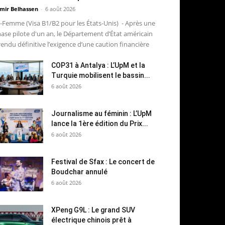
mir Belhassen
-
6 août 2026
-Femme (Visa B1/B2 pour les États-Unis) - Après une
ase pilote d'un an, le Département d’État américain
rendu définitive l’exigence d’une caution financière
COP31 à Antalya : L’UpM et la
Turquie mobilisent le bassin...
6 août 2026
Journalisme au féminin : L’UpM
lance la 1ère édition du Prix...
6 août 2026
Festival de Sfax : Le concert de
Boudchar annulé
6 août 2026
XPeng G9L : Le grand SUV
électrique chinois prêt à