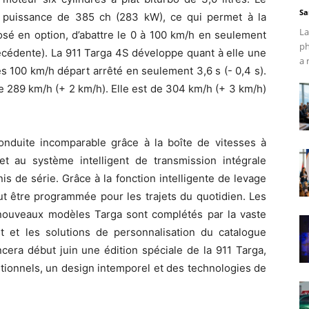
Sa
 puissance de 385 ch (283 kW), ce qui permet à la
La
osé en option, d’abattre le 0 à 100 km/h en seulement
ph
précédente). La 911 Targa 4S développe quant à elle une
a 
s 100 km/h départ arrêté en seulement 3,6 s (- 0,4 s).
de 289 km/h (+ 2 km/h). Elle est de 304 km/h (+ 3 km/h)
onduite incomparable grâce à la boîte de vitesses à
 au système intelligent de transmission intégrale
 de série. Grâce à la fonction intelligente de levage
eut être programmée pour les trajets du quotidien. Les
nouveaux modèles Targa sont complétés par la vaste
et les solutions de personnalisation du catalogue
cera début juin une édition spéciale de la 911 Targa,
itionnels, un design intemporel et des technologies de