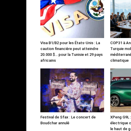
Visa B1/B2 pour les États-Unis : La
COP31 à Ant
caution financière peut atteindre
Turquie mob
20.000 $… pour la Tunisie et 29 pays
méditerrané
africains
climatique
Festival de Sfax : Le concert de
XPeng G9L 
Boudchar annulé
électrique 
le haut de