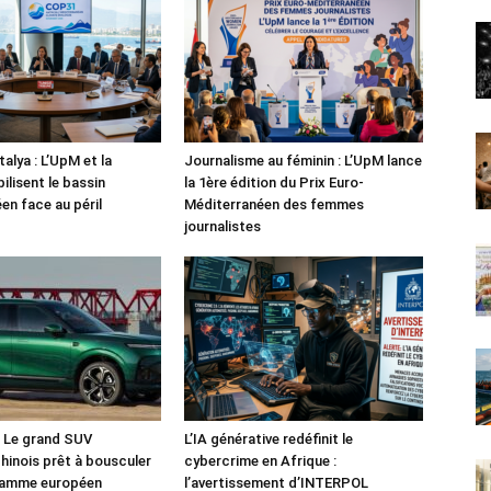
alya : L’UpM et la
Journalisme au féminin : L’UpM lance
ilisent le bassin
la 1ère édition du Prix Euro-
en face au péril
Méditerranéen des femmes
journalistes
: Le grand SUV
L’IA générative redéfinit le
chinois prêt à bousculer
cybercrime en Afrique :
 gamme européen
l’avertissement d’INTERPOL