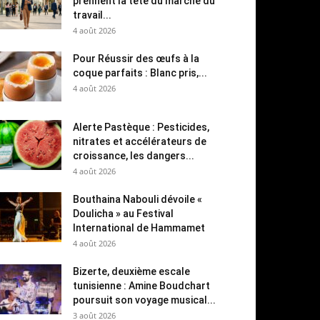
prennent la tête du marché du
travail...
4 août 2026
Pour Réussir des œufs à la
coque parfaits : Blanc pris,...
4 août 2026
Alerte Pastèque : Pesticides,
nitrates et accélérateurs de
croissance, les dangers...
4 août 2026
Bouthaina Nabouli dévoile «
Doulicha » au Festival
International de Hammamet
4 août 2026
Bizerte, deuxième escale
tunisienne : Amine Boudchart
poursuit son voyage musical...
3 août 2026