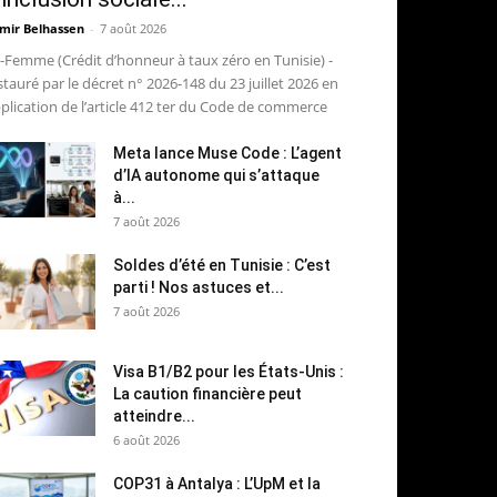
mir Belhassen
-
7 août 2026
-Femme (Crédit d’honneur à taux zéro en Tunisie) -
stauré par le décret n° 2026-148 du 23 juillet 2026 en
plication de l’article 412 ter du Code de commerce
Meta lance Muse Code : L’agent
d’IA autonome qui s’attaque
à...
7 août 2026
Soldes d’été en Tunisie : C’est
parti ! Nos astuces et...
7 août 2026
Visa B1/B2 pour les États-Unis :
La caution financière peut
atteindre...
6 août 2026
COP31 à Antalya : L’UpM et la