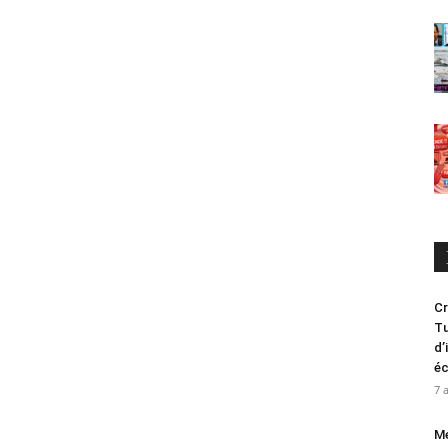
Cr
Tu
d’
é
7 
Me