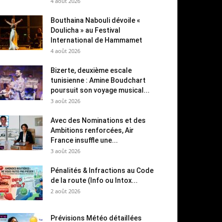
4 août 2026
Bouthaina Nabouli dévoile «
Doulicha » au Festival
International de Hammamet
4 août 2026
Bizerte, deuxième escale
tunisienne : Amine Boudchart
poursuit son voyage musical...
3 août 2026
Avec des Nominations et des
Ambitions renforcées, Air
France insuffle une...
3 août 2026
Pénalités & Infractions au Code
de la route (Info ou Intox...
2 août 2026
Prévisions Météo détaillées