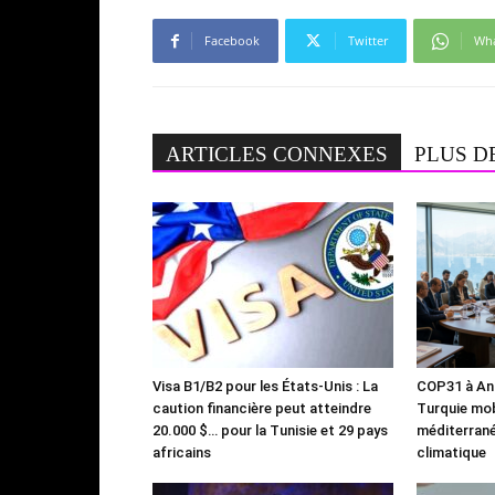
Facebook
Twitter
Wh
ARTICLES CONNEXES
PLUS D
Visa B1/B2 pour les États-Unis : La
COP31 à Ant
caution financière peut atteindre
Turquie mob
20.000 $… pour la Tunisie et 29 pays
méditerrané
africains
climatique