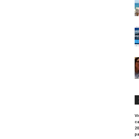
Vi
ca
20
pa