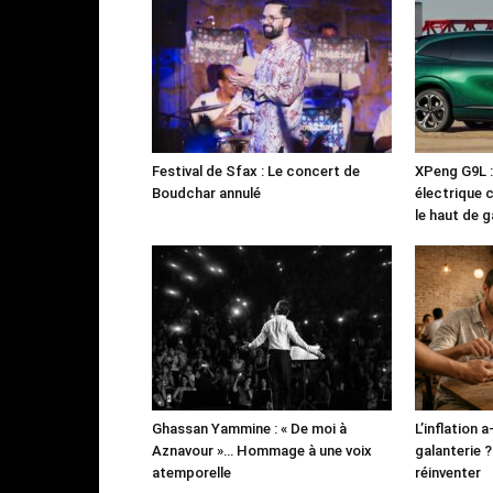
Festival de Sfax : Le concert de
XPeng G9L 
Boudchar annulé
électrique 
le haut de
Ghassan Yammine : « De moi à
L’inflation a
Aznavour »… Hommage à une voix
galanterie ? 
atemporelle
réinventer