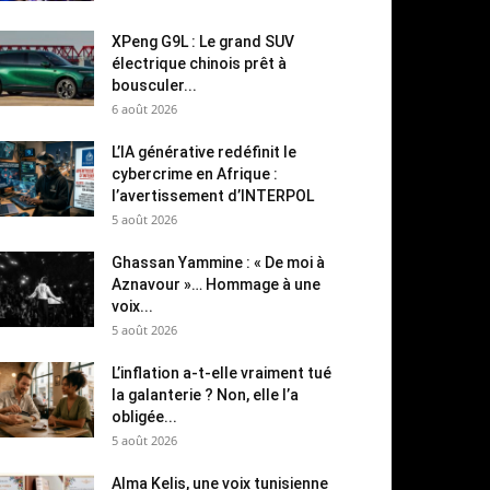
XPeng G9L : Le grand SUV
électrique chinois prêt à
bousculer...
6 août 2026
L’IA générative redéfinit le
cybercrime en Afrique :
l’avertissement d’INTERPOL
5 août 2026
Ghassan Yammine : « De moi à
Aznavour »… Hommage à une
voix...
5 août 2026
L’inflation a-t-elle vraiment tué
la galanterie ? Non, elle l’a
obligée...
5 août 2026
Alma Kelis, une voix tunisienne