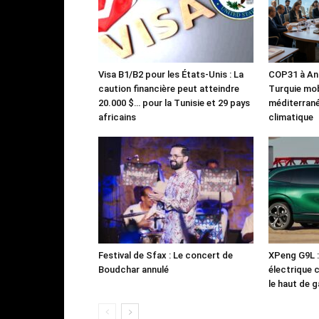
Visa B1/B2 pour les États-Unis : La
COP31 à Ant
caution financière peut atteindre
Turquie mob
20.000 $… pour la Tunisie et 29 pays
méditerrané
africains
climatique
Festival de Sfax : Le concert de
XPeng G9L 
Boudchar annulé
électrique 
le haut de