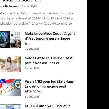
mir Belhassen
-
7 août 2026
-Femme (Crédit d’honneur à taux zéro en Tunisie) -
stauré par le décret n° 2026-148 du 23 juillet 2026 en
plication de l’article 412 ter du Code de commerce
Meta lance Muse Code : L’agent
d’IA autonome qui s’attaque
à...
7 août 2026
Soldes d’été en Tunisie : C’est
parti ! Nos astuces et...
7 août 2026
Visa B1/B2 pour les États-Unis :
La caution financière peut
atteindre...
6 août 2026
COP31 à Antalya : L’UpM et la