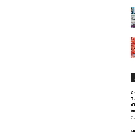
Cr
Tu
d’
é
7 
Me