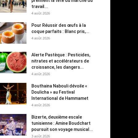
prennent la tête du marché du
travail...
4 août 2026
Pour Réussir des œufs à la
coque parfaits : Blanc pris,...
4 août 2026
Alerte Pastèque : Pesticides,
nitrates et accélérateurs de
croissance, les dangers...
4 août 2026
Bouthaina Nabouli dévoile «
Doulicha » au Festival
International de Hammamet
4 août 2026
Bizerte, deuxième escale
tunisienne : Amine Boudchart
poursuit son voyage musical...
3 août 2026