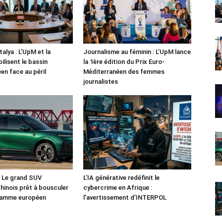
alya : L’UpM et la
Journalisme au féminin : L’UpM lance
ilisent le bassin
la 1ère édition du Prix Euro-
en face au péril
Méditerranéen des femmes
journalistes
: Le grand SUV
L’IA générative redéfinit le
chinois prêt à bousculer
cybercrime en Afrique :
 gamme européen
l’avertissement d’INTERPOL