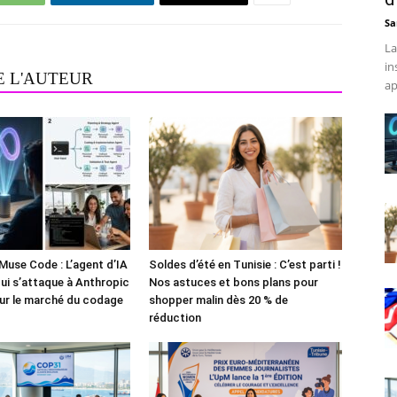
Sa
La
in
E L'AUTEUR
ap
Muse Code : L’agent d’IA
Soldes d’été en Tunisie : C’est parti !
i s’attaque à Anthropic
Nos astuces et bons plans pour
ur le marché du codage
shopper malin dès 20 % de
réduction