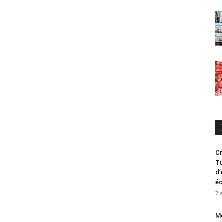
Cr
Tu
d’
é
7 
Me