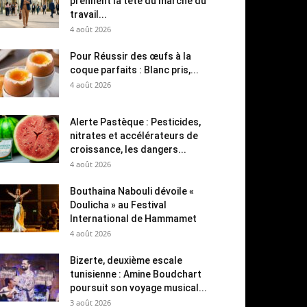
prennent la tête du marché du
travail...
4 août 2026
Pour Réussir des œufs à la
coque parfaits : Blanc pris,...
4 août 2026
Alerte Pastèque : Pesticides,
nitrates et accélérateurs de
croissance, les dangers...
4 août 2026
Bouthaina Nabouli dévoile «
Doulicha » au Festival
International de Hammamet
4 août 2026
Bizerte, deuxième escale
tunisienne : Amine Boudchart
poursuit son voyage musical...
3 août 2026