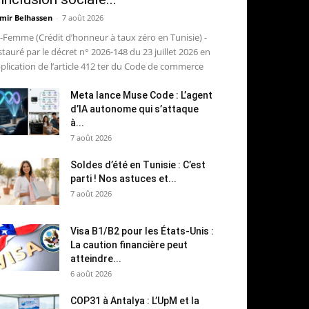
mir Belhassen
-
7 août 2026
-Femme (Crédit d’honneur à taux zéro en Tunisie) -
stauré par le décret n° 2026-148 du 23 juillet 2026 en
plication de l’article 412 ter du Code de commerce
Meta lance Muse Code : L’agent
d’IA autonome qui s’attaque
à...
7 août 2026
Soldes d’été en Tunisie : C’est
parti ! Nos astuces et...
7 août 2026
Visa B1/B2 pour les États-Unis :
La caution financière peut
atteindre...
6 août 2026
COP31 à Antalya : L’UpM et la