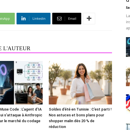
Sa
La
atsApp
Linkedin
Email
in
ap
E L'AUTEUR
Muse Code : L’agent d’IA
Soldes d’été en Tunisie : C’est parti !
i s’attaque à Anthropic
Nos astuces et bons plans pour
ur le marché du codage
shopper malin dès 20 % de
réduction