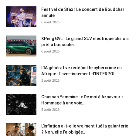
Festival de Sfax : Le concert de Boudchar
annulé
6 août 2026
XPeng G9L : Le grand SUV électrique chinois
prêt à bousculer...
6 août 2026
L’IA générative redéfinit le cybercrime en
Afrique : l’avertissement d’INTERPOL
5 août 2026
Ghassan Yammine : « De moi à Aznavour »…
Hommage à une voix...
5 août 2026
L’inflation a-t-elle vraiment tué la galanterie
? Non, elle l’a obligée...