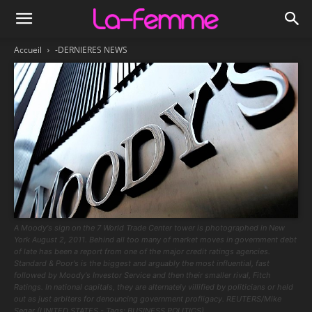
Accueil
-DERNIERES NEWS
A Moody's sign on the 7 World Trade Center tower is photographed in New
York August 2, 2011. Behind all too many of market moves in government debt
of late has been a report from one of the major credit ratings agencies.
Standard & Poor's is the biggest and arguably the most influential, fast
followed by Moody's Investor Service and then their smaller rival, Fitch
Ratings. In national capitals, they are alternately villified by politicians or held
out as just arbiters for denouncing government profligacy. REUTERS/Mike
Segar (UNITED STATES - Tags: BUSINESS POLITICS)