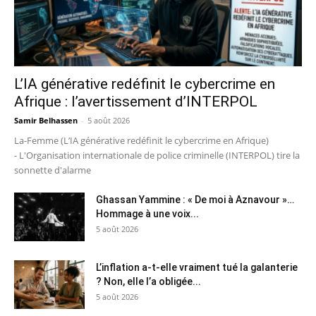
L’IA générative redéfinit le cybercrime en
Afrique : l’avertissement d’INTERPOL
Samir Belhassen
-
5 août 2026
La-Femme (L’IA générative redéfinit le cybercrime en Afrique)
- L'Organisation internationale de police criminelle (INTERPOL) tire la
sonnette d'alarme
Ghassan Yammine : « De moi à Aznavour »…
Hommage à une voix...
5 août 2026
L’inflation a-t-elle vraiment tué la galanterie
? Non, elle l’a obligée...
5 août 2026