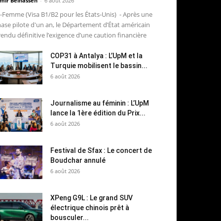
mir Belhassen
-
6 août 2026
-Femme (Visa B1/B2 pour les États-Unis) - Après une
ase pilote d'un an, le Département d’État américain
rendu définitive l’exigence d’une caution financière
COP31 à Antalya : L’UpM et la
Turquie mobilisent le bassin...
6 août 2026
Journalisme au féminin : L’UpM
lance la 1ère édition du Prix...
6 août 2026
Festival de Sfax : Le concert de
Boudchar annulé
6 août 2026
XPeng G9L : Le grand SUV
électrique chinois prêt à
bousculer...