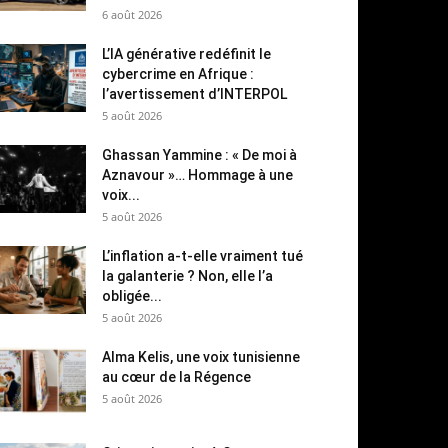
6 août 2026
L’IA générative redéfinit le
cybercrime en Afrique :
l’avertissement d’INTERPOL
5 août 2026
Ghassan Yammine : « De moi à
Aznavour »… Hommage à une
voix...
5 août 2026
L’inflation a-t-elle vraiment tué
la galanterie ? Non, elle l’a
obligée...
5 août 2026
Alma Kelis, une voix tunisienne
au cœur de la Régence
5 août 2026