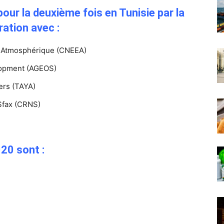
our la deuxième fois en Tunisie par la
ation avec :
a-Atmosphérique (CNEEA)
elopment (AGEOS)
ers (TAYA)
Sfax (CRNS)
20 sont :