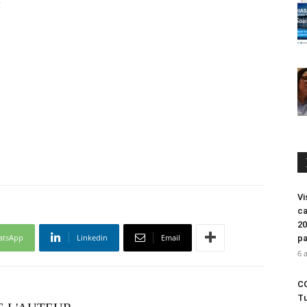
x
Vi
ca
20
atsApp
Linkedin
Email
pa
6 
CO
Tu