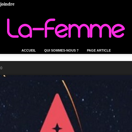
ejoindre
ACCUEIL
QUI SOMMES-NOUS ?
PAGE ARTICLE
La-
20
femme.tn