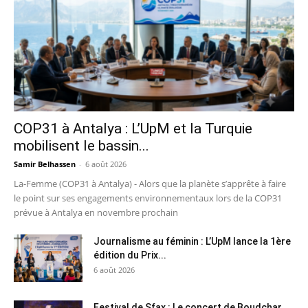
COP31 à Antalya : L’UpM et la Turquie
mobilisent le bassin...
Samir Belhassen
-
6 août 2026
La-Femme (COP31 à Antalya) - Alors que la planète s’apprête à faire
le point sur ses engagements environnementaux lors de la COP31
prévue à Antalya en novembre prochain
Journalisme au féminin : L’UpM lance la 1ère
édition du Prix...
6 août 2026
Festival de Sfax : Le concert de Boudchar