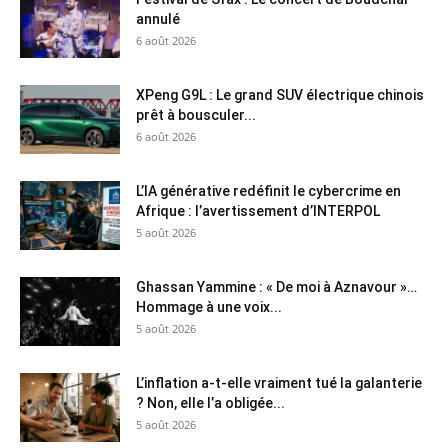
annulé
6 août 2026
XPeng G9L : Le grand SUV électrique chinois
prêt à bousculer...
6 août 2026
L’IA générative redéfinit le cybercrime en
Afrique : l’avertissement d’INTERPOL
5 août 2026
Ghassan Yammine : « De moi à Aznavour »…
Hommage à une voix...
5 août 2026
L’inflation a-t-elle vraiment tué la galanterie
? Non, elle l’a obligée...
5 août 2026