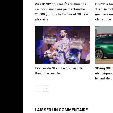
Visa B1/B2 pour les États-Unis : La
COP31 à Ant
caution financière peut atteindre
Turquie mob
20.000 $… pour la Tunisie et 29 pays
méditerrané
africains
climatique
Festival de Sfax : Le concert de
XPeng G9L 
Boudchar annulé
électrique 
le haut de
LAISSER UN COMMENTAIRE