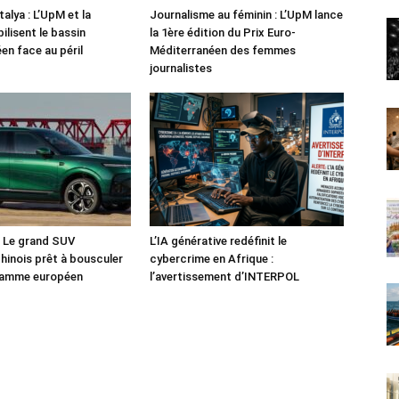
alya : L’UpM et la
Journalisme au féminin : L’UpM lance
ilisent le bassin
la 1ère édition du Prix Euro-
en face au péril
Méditerranéen des femmes
journalistes
: Le grand SUV
L’IA générative redéfinit le
chinois prêt à bousculer
cybercrime en Afrique :
 gamme européen
l’avertissement d’INTERPOL