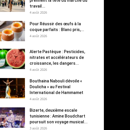
prennent la tête du marché du
travail...
4 août 2026
Pour Réussir des œufs à la
coque parfaits : Blanc pris,...
4 août 2026
Alerte Pastèque : Pesticides,
nitrates et accélérateurs de
croissance, les dangers...
4 août 2026
Bouthaina Nabouli dévoile «
Doulicha » au Festival
International de Hammamet
4 août 2026
Bizerte, deuxième escale
tunisienne : Amine Boudchart
poursuit son voyage musical...
3 août 2026