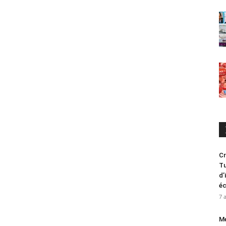
Cr
Tu
d’
é
7 
Me