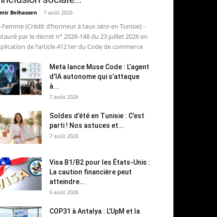
mir Belhassen
-
7 août 2026
-Femme (Crédit d’honneur à taux zéro en Tunisie) -
stauré par le décret n° 2026-148 du 23 juillet 2026 en
plication de l’article 412 ter du Code de commerce
Meta lance Muse Code : L’agent
d’IA autonome qui s’attaque
à...
7 août 2026
Soldes d’été en Tunisie : C’est
parti ! Nos astuces et...
7 août 2026
Visa B1/B2 pour les États-Unis :
La caution financière peut
atteindre...
6 août 2026
COP31 à Antalya : L’UpM et la