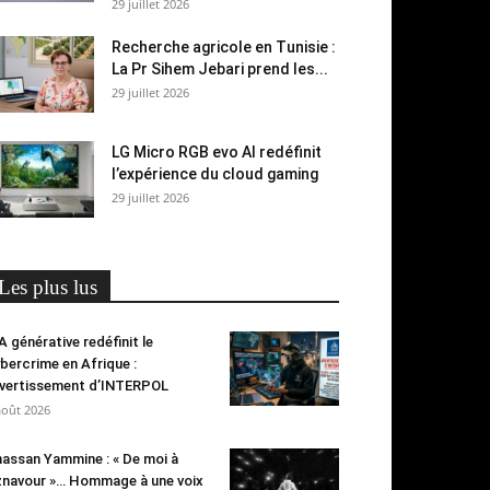
29 juillet 2026
Recherche agricole en Tunisie :
La Pr Sihem Jebari prend les...
29 juillet 2026
LG Micro RGB evo AI redéfinit
l’expérience du cloud gaming
29 juillet 2026
Les plus lus
IA générative redéfinit le
bercrime en Afrique :
avertissement d’INTERPOL
août 2026
assan Yammine : « De moi à
navour »… Hommage à une voix