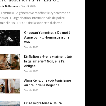
mir Belhassen
-
5 août 2026
-Femme (L’IA générative redéfinit le cybercrime en
rique) - L'Organisation internationale de police
iminelle (INTERPOL) tire la sonnette d'alarme
Ghassan Yammine : « De moi à
Aznavour »… Hommage à une
voix...
5 août 2026
L’inflation a-t-elle vraiment tué
la galanterie ? Non, elle l’a
obligée...
5 août 2026
Alma Kelis, une voix tunisienne
au cœur de la Régence
5 août 2026
Crise migratoire à Ceuta :