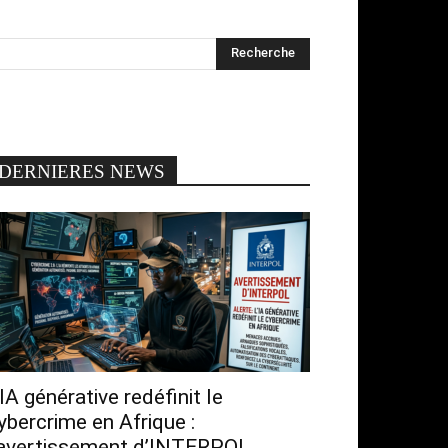
DERNIERES NEWS
’IA générative redéfinit le
ybercrime en Afrique :
’avertissement d’INTERPOL