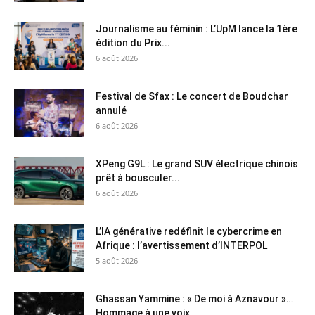
Journalisme au féminin : L’UpM lance la 1ère
édition du Prix...
6 août 2026
Festival de Sfax : Le concert de Boudchar
annulé
6 août 2026
XPeng G9L : Le grand SUV électrique chinois
prêt à bousculer...
6 août 2026
L’IA générative redéfinit le cybercrime en
Afrique : l’avertissement d’INTERPOL
5 août 2026
Ghassan Yammine : « De moi à Aznavour »…
Hommage à une voix...