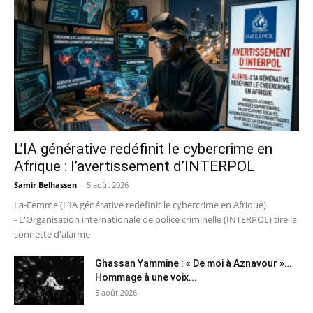
L’IA générative redéfinit le cybercrime en
Afrique : l’avertissement d’INTERPOL
Samir Belhassen
-
5 août 2026
La-Femme (L’IA générative redéfinit le cybercrime en Afrique)
- L'Organisation internationale de police criminelle (INTERPOL) tire la
sonnette d'alarme
Ghassan Yammine : « De moi à Aznavour »…
Hommage à une voix...
5 août 2026