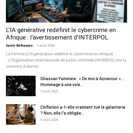
L’IA générative redéfinit le cybercrime en
Afrique : l’avertissement d’INTERPOL
Samir Belhassen
-
5 août 2026
La-Femme (L’IA générative redéfinit le cybercrime en Afrique)
- L'Organisation internationale de police criminelle (INTERPOL) tire la
sonnette d'alarme
Ghassan Yammine : « De moi à Aznavour »…
Hommage à une voix...
5 août 2026
L’inflation a-t-elle vraiment tué la galanterie
? Non, elle l’a obligée...
5 août 2026