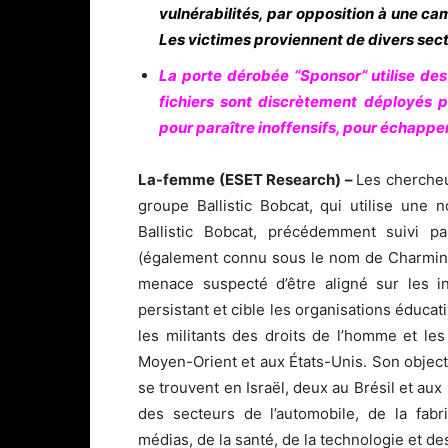
vulnérabilités, par opposition à une c
Les victimes proviennent de divers secte
La porte dérobée “Sponsor“ utilise des
fichiers sont discrètement déployés p
pour paraître inoffensifs, pour échapper
La-femme (ESET Research) –
Les cherche
groupe Ballistic Bobcat, qui utilise un
Ballistic Bobcat, précédemment suivi
(également connu sous le nom de Charmi
menace suspecté d’être aligné sur les in
persistant et cible les organisations éduca
les militants des droits de l’homme et les j
Moyen-Orient et aux États-Unis. Son object
se trouvent en Israël, deux au Brésil et aux
des secteurs de l’automobile, de la fabri
médias, de la santé, de la technologie et d