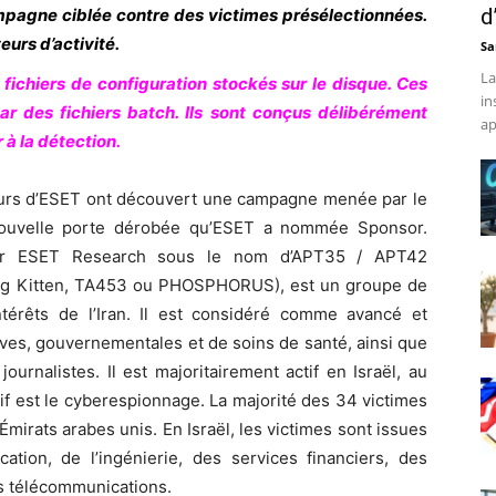
d
ampagne ciblée contre des victimes présélectionnées.
urs d’activité.
Sa
La
 fichiers de configuration stockés sur le disque. Ces
in
ar des fichiers batch. Ils sont conçus délibérément
ap
 à la détection.
urs d’ESET ont découvert une campagne menée par le
e nouvelle porte dérobée qu’ESET a nommée Sponsor.
 par ESET Research sous le nom d’APT35 / APT42
ng Kitten, TA453 ou PHOSPHORUS), est un groupe de
térêts de l’Iran. Il est considéré comme avancé et
tives, gouvernementales et de soins de santé, ainsi que
ournalistes. Il est majoritairement actif en Israël, au
if est le cyberespionnage. La majorité des 34 victimes
 Émirats arabes unis. En Israël, les victimes sont issues
cation, de l’ingénierie, des services financiers, des
es télécommunications.