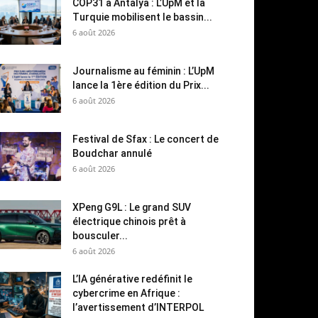
COP31 à Antalya : L’UpM et la
Turquie mobilisent le bassin...
6 août 2026
Journalisme au féminin : L’UpM
lance la 1ère édition du Prix...
6 août 2026
Festival de Sfax : Le concert de
Boudchar annulé
6 août 2026
XPeng G9L : Le grand SUV
électrique chinois prêt à
bousculer...
6 août 2026
L’IA générative redéfinit le
cybercrime en Afrique :
l’avertissement d’INTERPOL