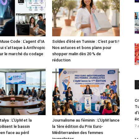
Muse Code : L’agent d’IA
Soldes d’été en Tunisie : C’est parti !
i s’attaque à Anthropic
Nos astuces et bons plans pour
ur le marché du codage
shopper malin dès 20 % de
réduction
Cr
Tu
d’
é
alya : L’UpM et la
Journalisme au féminin : L’UpM lance
7 
ilisent le bassin
la 1ère édition du Prix Euro-
en face au péril
Méditerranéen des femmes
journalistes