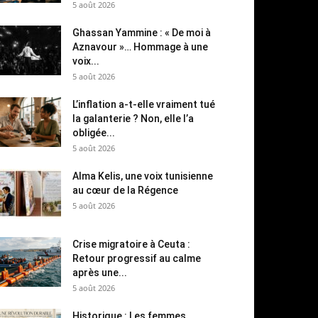
5 août 2026
Ghassan Yammine : « De moi à
Aznavour »… Hommage à une
voix...
5 août 2026
L’inflation a-t-elle vraiment tué
la galanterie ? Non, elle l’a
obligée...
5 août 2026
Alma Kelis, une voix tunisienne
au cœur de la Régence
5 août 2026
Crise migratoire à Ceuta :
Retour progressif au calme
après une...
5 août 2026
Historique : Les femmes