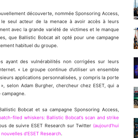
nouvellement découverte, nommée Sponsoring Access,
as le seul acteur de la menace à avoir accès à leurs
ment avec la grande variété de victimes et le manque
mes, que Ballistic Bobcat ait opté pour une campagne
tement habituel du groupe.
 ayant des vulnérabilités non corrigées sur leurs
ternet. « Le groupe continue d’utiliser un ensemble
sieurs applications personnalisées, y compris la porte
», selon Adam Burgher, chercheur chez ESET, qui a
te campagne.
Ballistic Bobcat et sa campagne Sponsoring Access,
atch-filed whiskers: Ballistic Bobcat’s scan and strike
ous de suivre ESET Research sur Twitter
(aujourd’hui
s nouvelles d’ESET Research
.