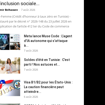
’inclusion sociale...
mir Belhassen
-
7 août 2026
-Femme (Crédit d’honneur à taux zéro en Tunisie) -
stauré par le décret n° 2026-148 du 23 juillet 2026 en
plication de l’article 412 ter du Code de commerce
Meta lance Muse Code : L’agent
d’IA autonome qui s’attaque
à...
7 août 2026
Soldes d’été en Tunisie : C’est
parti ! Nos astuces et...
7 août 2026
Visa B1/B2 pour les États-Unis :
La caution financière peut
atteindre...
6 août 2026