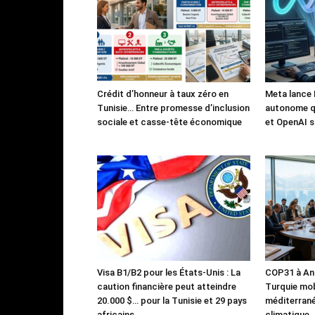
Crédit d’honneur à taux zéro en
Meta lance 
Tunisie… Entre promesse d’inclusion
autonome qu
sociale et casse-tête économique
et OpenAI s
Visa B1/B2 pour les États-Unis : La
COP31 à Ant
caution financière peut atteindre
Turquie mob
20.000 $… pour la Tunisie et 29 pays
méditerrané
africains
climatique