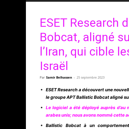
ESET Research dé
Bobcat, aligné su
l’Iran, qui cible 
Israël
Par
Samir Belhassen
-
25 septembre 2023
ESET Research a découvert une nouvell
le groupe APT Ballistic Bobcat aligné sur 
Le logiciel a été déployé auprès d’au 
arabes unis; nous avons nommé cette ac
Ballistic Bobcat à un comportement