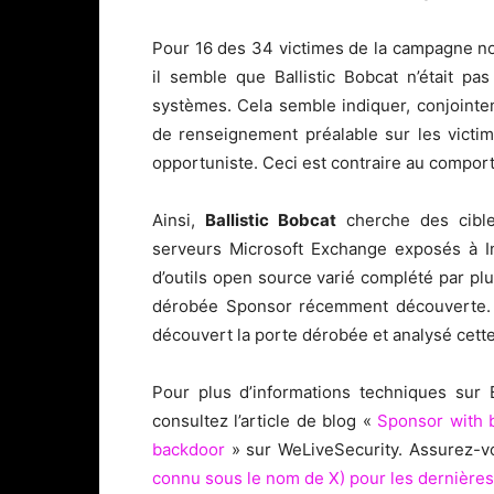
Pour 16 des 34 victimes de la campagne 
il semble que Ballistic Bobcat n’était p
systèmes. Cela semble indiquer, conjointe
de renseignement préalable sur les victi
opportuniste. Ceci est contraire au compor
Ainsi,
Ballistic Bobcat
cherche des cibles
serveurs Microsoft Exchange exposés à In
d’outils open source varié complété par plu
dérobée Sponsor récemment découverte. 
découvert la porte dérobée et analysé cet
Pour plus d’informations techniques sur 
consultez l’article de blog «
Sponsor with b
backdoor
» sur WeLiveSecurity. Assurez-v
connu sous le nom de X) pour les dernière