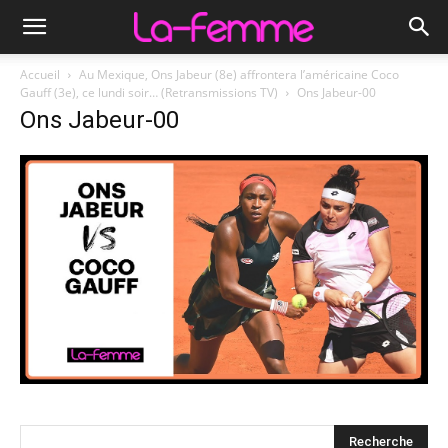
Accueil
Au Mexique, Ons Jabeur (8e) affrontera l’américaine Coco
Gauff (3e), ce lundi soir… (Retransmissions TV)
Ons Jabeur-00
Ons Jabeur-00