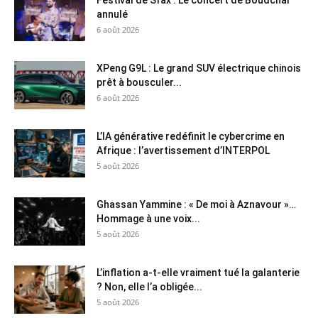
annulé
6 août 2026
XPeng G9L : Le grand SUV électrique chinois
prêt à bousculer...
6 août 2026
L’IA générative redéfinit le cybercrime en
Afrique : l’avertissement d’INTERPOL
5 août 2026
Ghassan Yammine : « De moi à Aznavour »…
Hommage à une voix...
5 août 2026
L’inflation a-t-elle vraiment tué la galanterie
? Non, elle l’a obligée...
5 août 2026