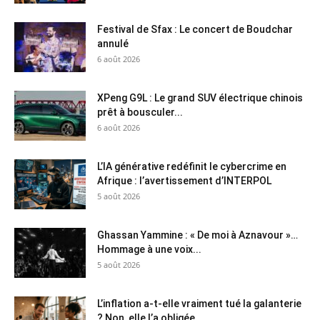
Festival de Sfax : Le concert de Boudchar
annulé
6 août 2026
XPeng G9L : Le grand SUV électrique chinois
prêt à bousculer...
6 août 2026
L’IA générative redéfinit le cybercrime en
Afrique : l’avertissement d’INTERPOL
5 août 2026
Ghassan Yammine : « De moi à Aznavour »…
Hommage à une voix...
5 août 2026
L’inflation a-t-elle vraiment tué la galanterie
? Non, elle l’a obligée...