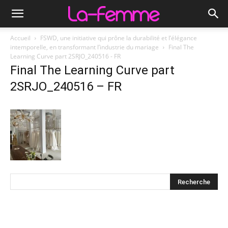
Accueil
FSWD, une initiative qui prône la durabilité et l’élégance
intemporelle, en transformant l’industrie du mariage
Final The
Learning Curve part 2SRJO_240516 - FR
Final The Learning Curve part
2SRJO_240516 – FR