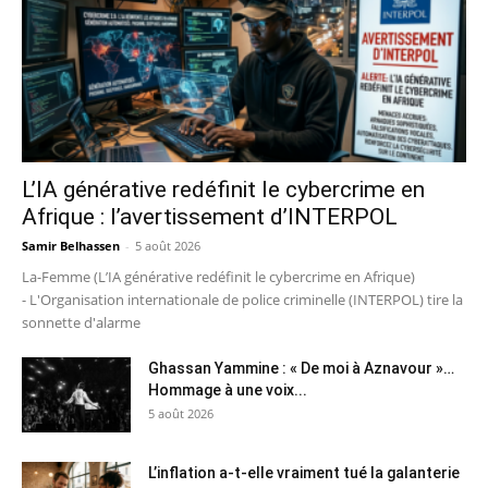
L’IA générative redéfinit le cybercrime en
Afrique : l’avertissement d’INTERPOL
Samir Belhassen
-
5 août 2026
La-Femme (L’IA générative redéfinit le cybercrime en Afrique)
- L'Organisation internationale de police criminelle (INTERPOL) tire la
sonnette d'alarme
Ghassan Yammine : « De moi à Aznavour »…
Hommage à une voix...
5 août 2026
L’inflation a-t-elle vraiment tué la galanterie