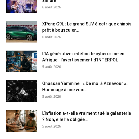
annulé
6 août 2026
XPeng G9L : Le grand SUV électrique chinois
prêt à bousculer...
6 août 2026
L’IA générative redéfinit le cybercrime en
Afrique : l’avertissement d’INTERPOL
5 août 2026
Ghassan Yammine : « De moi à Aznavour »…
Hommage à une voix...
5 août 2026
L’inflation a-t-elle vraiment tué la galanterie
? Non, elle l’a obligée...
5 août 2026