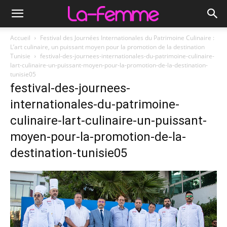
Accueil
Festival des Journées Internationales du Patrimoine Culinaire :
L’art culinaire, un puissant moyen pour la promotion de la destination
Tunisie
festival-des-journees-internationales-du-patrimoine-culinaire-
lart-culinaire-un-puissant-moyen-pour-la-promotion-de-la-destination-
tunisie05
festival-des-journees-
internationales-du-patrimoine-
culinaire-lart-culinaire-un-puissant-
moyen-pour-la-promotion-de-la-
destination-tunisie05