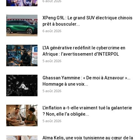
6 août 2026
XPeng G9L : Le grand SUV électrique chinois
prêt à bousculer...
6 août 2026
L’IA générative redéfinit le cybercrime en
Afrique : l’avertissement d’INTERPOL
5 août 2026
Ghassan Yammine : « De moi à Aznavour »…
Hommage à une voix...
5 août 2026
L’inflation a-t-elle vraiment tué la galanterie
? Non, elle l’a obligée...
5 août 2026
Alma Kelis, une voix tunisienne au cœur de la