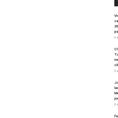
Vi
ca
20
pa
6 
CO
Tu
mé
cl
6 
Jo
la
Mé
jo
6 
Fe