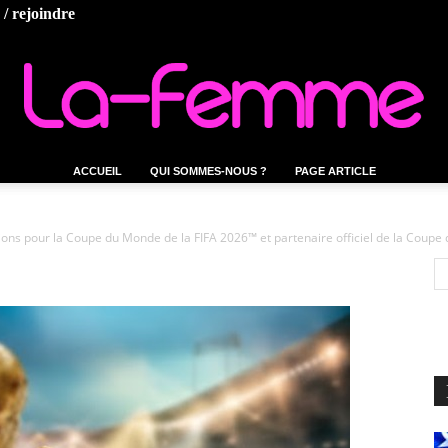
/ rejoindre
ACCUEIL
QUI SOMMES-NOUS ?
PAGE ARTICLE
La-
tions pour la Coupe du Monde de la FIFA 2026™ et partenaire officiel de la Coup
femme.tn