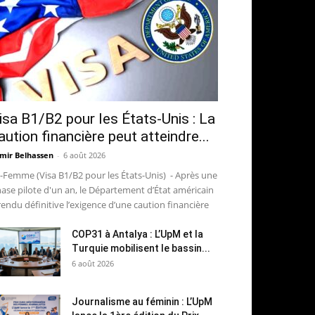
isa B1/B2 pour les États-Unis : La
aution financière peut atteindre...
mir Belhassen
-
6 août 2026
-Femme (Visa B1/B2 pour les États-Unis) - Après une
ase pilote d'un an, le Département d’État américain
rendu définitive l’exigence d’une caution financière
COP31 à Antalya : L’UpM et la
Turquie mobilisent le bassin...
6 août 2026
Journalisme au féminin : L’UpM