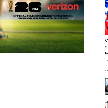
V
c
Sa
La
ph
a 