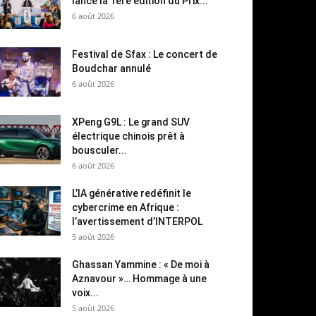
lance la 1ère édition du Prix...
6 août 2026
Festival de Sfax : Le concert de
Boudchar annulé
6 août 2026
XPeng G9L : Le grand SUV
électrique chinois prêt à
bousculer...
6 août 2026
L’IA générative redéfinit le
cybercrime en Afrique :
l’avertissement d’INTERPOL
5 août 2026
Ghassan Yammine : « De moi à
Aznavour »… Hommage à une
voix...
5 août 2026