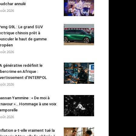
udchar annulé
août 2026
eng G9L : Le grand SUV
ectrique chinois prêt à
usculer le haut de gamme
ropéen
août 2026
IA générative redéfinit le
bercrime en Afrique :
avertissement d’INTERPOL
août 2026
assan Yammine : « De moi à
navour »… Hommage à une voix
emporelle
août 2026
inflation a-t-elle vraiment tué la