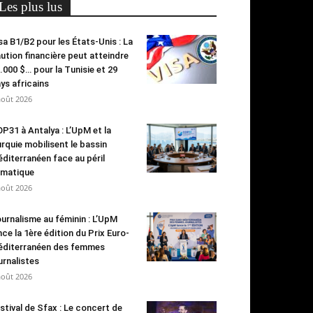
Les plus lus
sa B1/B2 pour les États-Unis : La
ution financière peut atteindre
.000 $… pour la Tunisie et 29
ys africains
août 2026
P31 à Antalya : L’UpM et la
rquie mobilisent le bassin
diterranéen face au péril
imatique
août 2026
urnalisme au féminin : L’UpM
nce la 1ère édition du Prix Euro-
diterranéen des femmes
urnalistes
août 2026
stival de Sfax : Le concert de