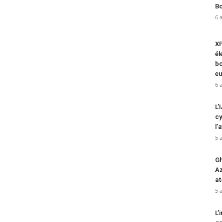
Bo
6 
XP
él
bo
eu
6 
L’
cy
l’
5 
Gh
Az
at
5 
L’