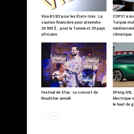
Visa B1/B2 pour les États-Unis : La
COP31 à Ant
caution financière peut atteindre
Turquie mob
20.000 $… pour la Tunisie et 29 pays
méditerrané
africains
climatique
Festival de Sfax : Le concert de
XPeng G9L 
Boudchar annulé
électrique 
le haut de