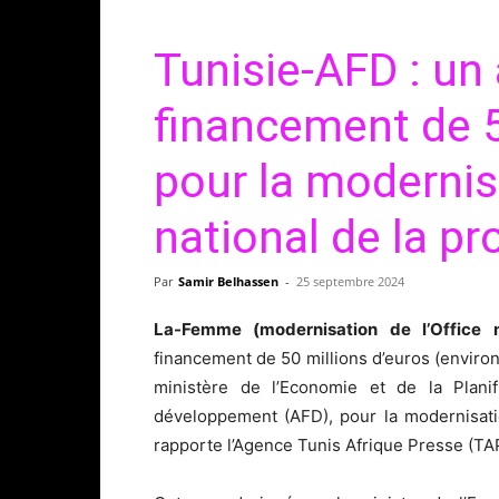
Tunisie-AFD : un
financement de 5
pour la modernisa
national de la pro
Par
Samir Belhassen
-
25 septembre 2024
La-Femme (modernisation de l’Office n
financement de 50 millions d’euros (environ 
ministère de l’Economie et de la Planif
développement (AFD), pour la modernisation
rapporte l’Agence Tunis Afrique Presse (TA