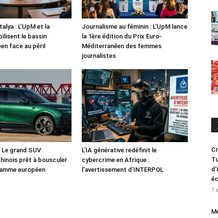
alya : L’UpM et la
Journalisme au féminin : L’UpM lance
ilisent le bassin
la 1ère édition du Prix Euro-
en face au péril
Méditerranéen des femmes
journalistes
Cr
: Le grand SUV
L’IA générative redéfinit le
Tu
chinois prêt à bousculer
cybercrime en Afrique :
d’
 gamme européen
l’avertissement d’INTERPOL
é
7 
Me