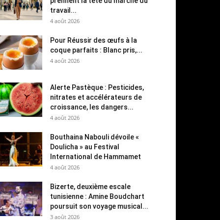
prennent la tête du marché du
travail...
4 août 2026
Pour Réussir des œufs à la
coque parfaits : Blanc pris,...
4 août 2026
Alerte Pastèque : Pesticides,
nitrates et accélérateurs de
croissance, les dangers...
4 août 2026
Bouthaina Nabouli dévoile «
Doulicha » au Festival
International de Hammamet
4 août 2026
Bizerte, deuxième escale
tunisienne : Amine Boudchart
poursuit son voyage musical...
3 août 2026