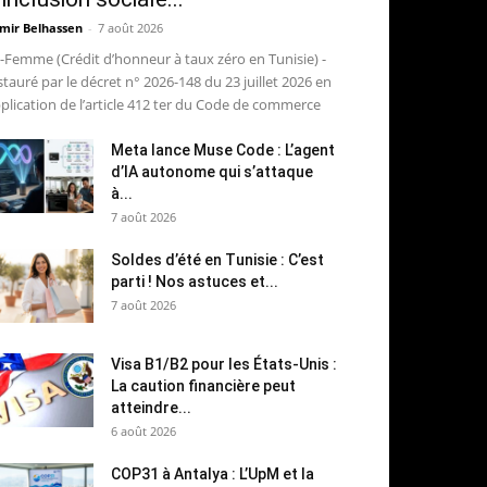
mir Belhassen
-
7 août 2026
-Femme (Crédit d’honneur à taux zéro en Tunisie) -
stauré par le décret n° 2026-148 du 23 juillet 2026 en
plication de l’article 412 ter du Code de commerce
Meta lance Muse Code : L’agent
d’IA autonome qui s’attaque
à...
7 août 2026
Soldes d’été en Tunisie : C’est
parti ! Nos astuces et...
7 août 2026
Visa B1/B2 pour les États-Unis :
La caution financière peut
atteindre...
6 août 2026
COP31 à Antalya : L’UpM et la