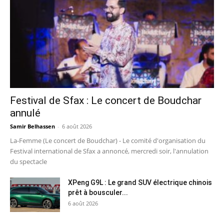
Festival de Sfax : Le concert de Boudchar
annulé
Samir Belhassen
-
6 août 2026
La-Femme (Le concert de Boudchar) - Le comité d'organisation du
Festival international de Sfax a annoncé, mercredi soir, l'annulation
du spectacle
XPeng G9L : Le grand SUV électrique chinois
prêt à bousculer...
6 août 2026