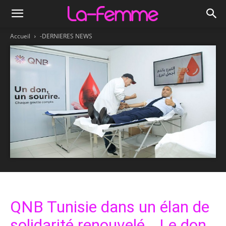
Accueil
-DERNIERES NEWS
QNB Tunisie dans un élan de
solidarité renouvelé… Le don