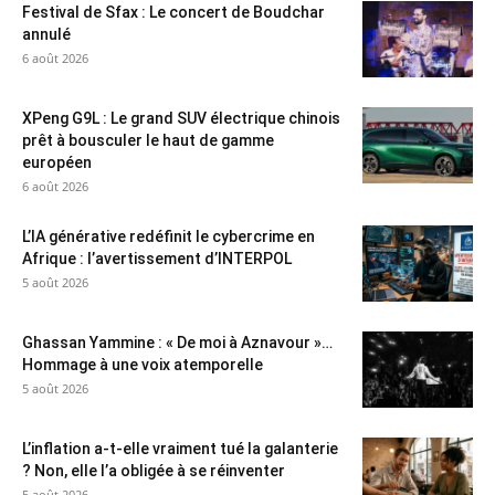
Festival de Sfax : Le concert de Boudchar
annulé
6 août 2026
XPeng G9L : Le grand SUV électrique chinois
prêt à bousculer le haut de gamme
européen
6 août 2026
L’IA générative redéfinit le cybercrime en
Afrique : l’avertissement d’INTERPOL
5 août 2026
Ghassan Yammine : « De moi à Aznavour »…
Hommage à une voix atemporelle
5 août 2026
L’inflation a-t-elle vraiment tué la galanterie
? Non, elle l’a obligée à se réinventer
5 août 2026