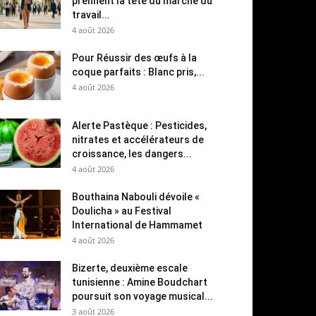
prennent la tête du marché du
travail...
4 août 2026
Pour Réussir des œufs à la
coque parfaits : Blanc pris,...
4 août 2026
Alerte Pastèque : Pesticides,
nitrates et accélérateurs de
croissance, les dangers...
4 août 2026
Bouthaina Nabouli dévoile «
Doulicha » au Festival
International de Hammamet
4 août 2026
Bizerte, deuxième escale
tunisienne : Amine Boudchart
poursuit son voyage musical...
3 août 2026