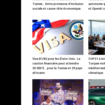
Tunisie… Entre promesse d’inclusion
autonome qu
sociale et casse-tête économique
et OpenAI s
Visa B1/B2 pour les États-Unis : La
COP31 à Ant
caution financière peut atteindre
Turquie mob
20.000 $… pour la Tunisie et 29 pays
méditerrané
africains
climatique