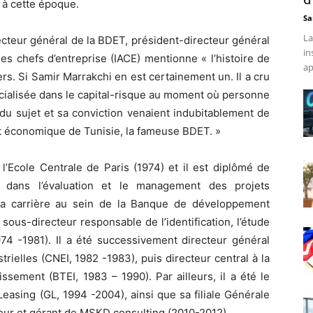
s à cette époque.
Sa
La
ecteur général de la BDET, président-directeur général
in
des chefs d’entreprise (IACE) mentionne « l’histoire de
ap
rs. Si Samir Marrakchi en est certainement un. Il a cru
pécialisée dans le capital-risque au moment où personne
du sujet et sa conviction venaient indubitablement de
 économique de Tunisie, la fameuse BDET. »
l’Ecole Centrale de Paris (1974) et il est diplômé de
e dans l’évaluation et le management des projets
sa carrière au sein de la Banque de développement
ous-directeur responsable de l’identification, l’étude
974 -1981). Il a été successivement directeur général
rielles (CNEI, 1982 -1983), puis directeur central à la
ssement (BTEI, 1983 – 1990). Par ailleurs, il a été le
easing (GL, 1994 -2004), ainsi que sa filiale Générale
eur et gérant de MSKD consulting (2010-2012).