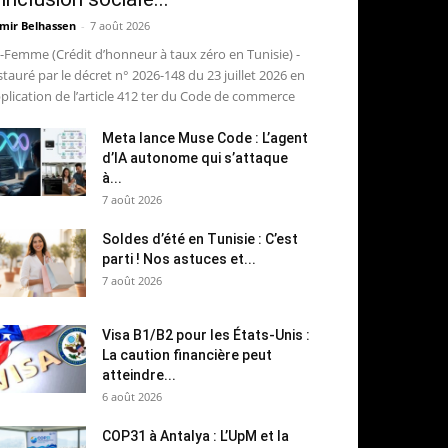
mir Belhassen
-
7 août 2026
-Femme (Crédit d’honneur à taux zéro en Tunisie) -
stauré par le décret n° 2026-148 du 23 juillet 2026 en
plication de l’article 412 ter du Code de commerce
Meta lance Muse Code : L’agent
d’IA autonome qui s’attaque
à...
7 août 2026
Soldes d’été en Tunisie : C’est
parti ! Nos astuces et...
7 août 2026
Visa B1/B2 pour les États-Unis :
La caution financière peut
atteindre...
6 août 2026
COP31 à Antalya : L’UpM et la