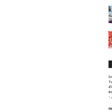
Cr
Tu
d’
é
7 
Me