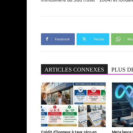
Facebook
Twitter
Wh
ARTICLES CONNEXES
PLUS D
Crédit d’honneur à taux zéro en
Meta lance 