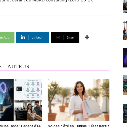
atsApp
Linkedin
Email
E L'AUTEUR
Muse Code : L’agent d’IA
Soldes d’été en Tunisie : C’est parti !