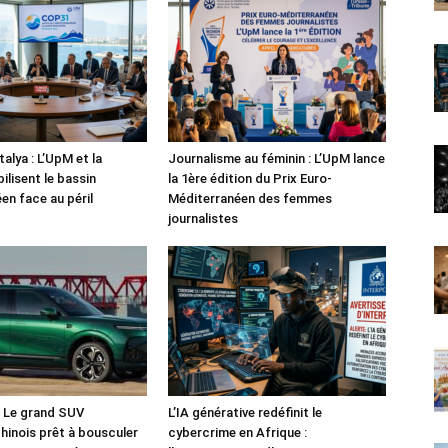
alya : L’UpM et la
Journalisme au féminin : L’UpM lance
ilisent le bassin
la 1ère édition du Prix Euro-
en face au péril
Méditerranéen des femmes
journalistes
: Le grand SUV
L’IA générative redéfinit le
chinois prêt à bousculer
cybercrime en Afrique :