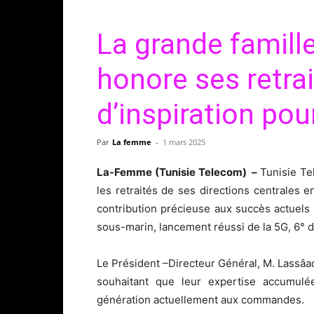
La grande famill
honore ses retra
d’inspiration po
Par
La femme
-
1 mars 2025
La-Femme (Tunisie Telecom) –
Tunisie Te
les retraités de ses directions centrales 
contribution précieuse aux succès actuels d
sous-marin, lancement réussi de la 5G, 6° d
Le Président –Directeur Général, M. Lassâa
souhaitant que leur expertise accumulée
génération actuellement aux commandes.