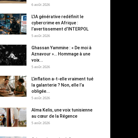
6 août 2026
L’IA générative redéfinit le
cybercrime en Afrique :
l’avertissement d’INTERPOL
5 août 2026
Ghassan Yammine : « De moi à
Aznavour »… Hommage à une
voix...
5 août 2026
L’inflation a-t-elle vraiment tué
la galanterie ? Non, elle l’a
obligée...
5 août 2026
Alma Kelis, une voix tunisienne
au cœur de la Régence
5 août 2026