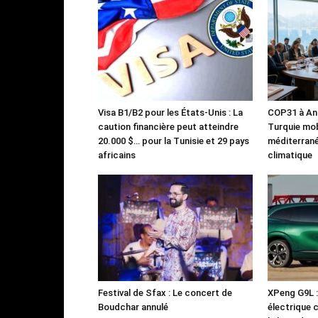
Visa B1/B2 pour les États-Unis : La
COP31 à Ant
caution financière peut atteindre
Turquie mob
20.000 $… pour la Tunisie et 29 pays
méditerrané
africains
climatique
Festival de Sfax : Le concert de
XPeng G9L 
Boudchar annulé
électrique 