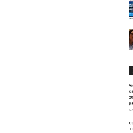
Vi
ca
20
pa
6 
CO
Tu