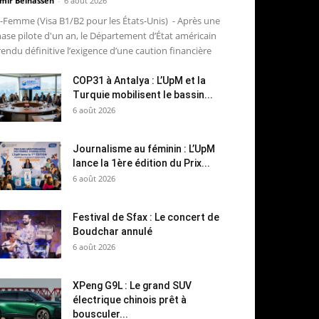
mir Belhassen
-
6 août 2026
-Femme (Visa B1/B2 pour les États-Unis) - Après une
ase pilote d'un an, le Département d’État américain
rendu définitive l’exigence d’une caution financière
COP31 à Antalya : L’UpM et la
Turquie mobilisent le bassin...
6 août 2026
Journalisme au féminin : L’UpM
lance la 1ère édition du Prix...
6 août 2026
Festival de Sfax : Le concert de
Boudchar annulé
6 août 2026
XPeng G9L : Le grand SUV
électrique chinois prêt à
bousculer...