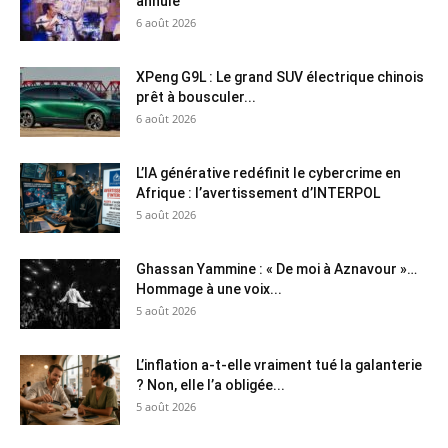
annulé
6 août 2026
XPeng G9L : Le grand SUV électrique chinois
prêt à bousculer...
6 août 2026
L’IA générative redéfinit le cybercrime en
Afrique : l’avertissement d’INTERPOL
5 août 2026
Ghassan Yammine : « De moi à Aznavour »…
Hommage à une voix...
5 août 2026
L’inflation a-t-elle vraiment tué la galanterie
? Non, elle l’a obligée...
5 août 2026