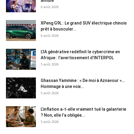
annulé
6 août 2026
XPeng G9L : Le grand SUV électrique chinois
prêt à bousculer...
6 août 2026
L’IA générative redéfinit le cybercrime en
Afrique : l’avertissement d’INTERPOL
5 août 2026
Ghassan Yammine : « De moi à Aznavour »…
Hommage à une voix...
5 août 2026
L’inflation a-t-elle vraiment tué la galanterie
? Non, elle l’a obligée...
5 août 2026