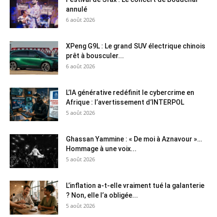
annulé
6 août 2026
XPeng G9L : Le grand SUV électrique chinois
prêt à bousculer...
6 août 2026
L’IA générative redéfinit le cybercrime en
Afrique : l’avertissement d’INTERPOL
5 août 2026
Ghassan Yammine : « De moi à Aznavour »…
Hommage à une voix...
5 août 2026
L’inflation a-t-elle vraiment tué la galanterie
? Non, elle l’a obligée...
5 août 2026