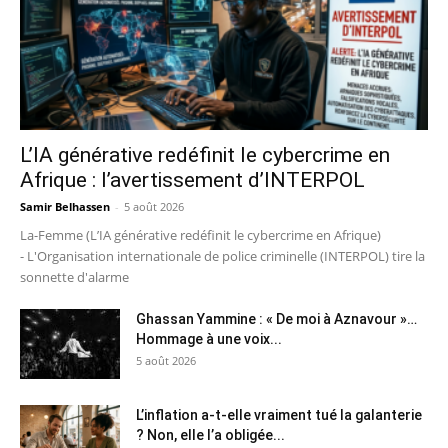
L’IA générative redéfinit le cybercrime en
Afrique : l’avertissement d’INTERPOL
Samir Belhassen
-
5 août 2026
La-Femme (L’IA générative redéfinit le cybercrime en Afrique)
- L'Organisation internationale de police criminelle (INTERPOL) tire la
sonnette d'alarme
Ghassan Yammine : « De moi à Aznavour »…
Hommage à une voix...
5 août 2026
L’inflation a-t-elle vraiment tué la galanterie
? Non, elle l’a obligée...