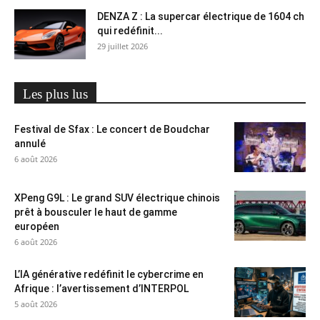
DENZA Z : La supercar électrique de 1604 ch
qui redéfinit...
29 juillet 2026
Les plus lus
Festival de Sfax : Le concert de Boudchar
annulé
6 août 2026
XPeng G9L : Le grand SUV électrique chinois
prêt à bousculer le haut de gamme
européen
6 août 2026
L’IA générative redéfinit le cybercrime en
Afrique : l’avertissement d’INTERPOL
5 août 2026