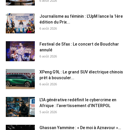
6 août 2026
Journalisme au féminin : L’UpM lance la 1ère
édition du Prix...
6 août 2026
Festival de Sfax : Le concert de Boudchar
annulé
6 août 2026
XPeng G9L : Le grand SUV électrique chinois
prêt à bousculer...
6 août 2026
L’IA générative redéfinit le cybercrime en
Afrique : l’avertissement d’INTERPOL
5 août 2026
Ghassan Yammine : « De moi à Aznavour »…