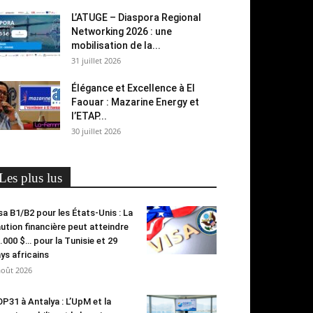
L’ATUGE – Diaspora Regional
Networking 2026 : une
mobilisation de la...
31 juillet 2026
Élégance et Excellence à El
Faouar : Mazarine Energy et
l’ETAP...
30 juillet 2026
Les plus lus
sa B1/B2 pour les États-Unis : La
ution financière peut atteindre
.000 $… pour la Tunisie et 29
ys africains
août 2026
P31 à Antalya : L’UpM et la