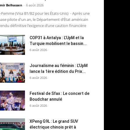
mir Belhassen
-
6 août 2026
-Femme (Visa B1/B2 pour les États-Unis) - Après une
ase pilote d'un an, le Département d’État américain
rendu définitive l’exigence d’une caution financière
COP31 à Antalya : L’UpM et la
Turquie mobilisent le bassin...
6 août 2026
Journalisme au féminin : L’UpM
lance la 1ère édition du Prix...
6 août 2026
Festival de Sfax : Le concert de
Boudchar annulé
6 août 2026
XPeng G9L : Le grand SUV
électrique chinois prêt à