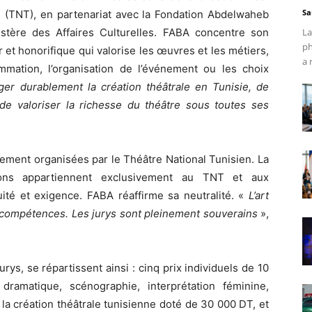
Sa
n (TNT), en partenariat avec la Fondation Abdelwaheb
stère des Affaires Culturelles. FABA concentre son
La
ph
 et honorifique qui valorise les œuvres et les métiers,
a 
mation, l’organisation de l’événement ou les choix
ger durablement la création théâtrale en Tunisie, de
 de valoriser la richesse du théâtre sous toutes ses
lement organisées par le Théâtre National Tunisien. La
ions appartiennent exclusivement au TNT et aux
uité et exigence. FABA réaffirme sa neutralité. «
L’art
es compétences. Les jurys sont pleinement souverains
»,
urys, se répartissent ainsi : cinq prix individuels de 10
amatique, scénographie, interprétation féminine,
 la création théâtrale tunisienne doté de 30 000 DT, et