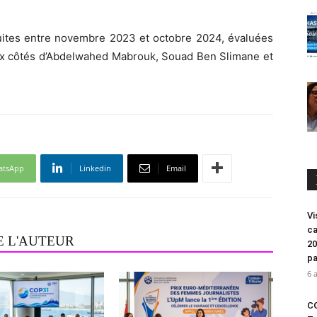
duites entre novembre 2023 et octobre 2024, évaluées
aux côtés d’Abdelwahed Mabrouk, Souad Ben Slimane et
atsApp
Linkedin
Email
Vi
ca
E L'AUTEUR
20
pa
6 
CO