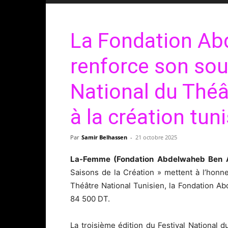
La Fondation Ab
renforce son sou
National du Théâ
à la création tun
Par
Samir Belhassen
-
21 octobre 2025
La-Femme (Fondation Abdelwaheb Ben 
Saisons de la Création » mettent à l’honne
Théâtre National Tunisien, la Fondation A
84 500 DT.
La troisième édition du Festival National 