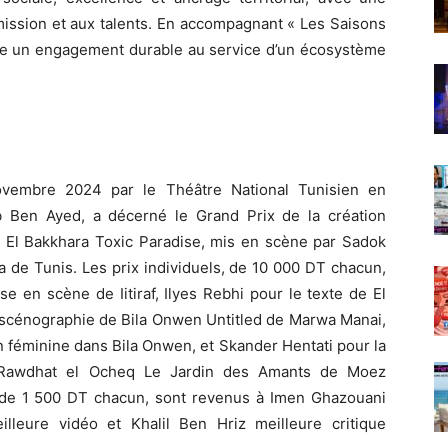
nsmission et aux talents. En accompagnant « Les Saisons
rme un engagement durable au service d’un écosystème
ovembre 2024 par le Théâtre National Tunisien en
b Ben Ayed, a décerné le Grand Prix de la création
à El Bakkhara Toxic Paradise, mis en scène par Sadok
ra de Tunis. Les prix individuels, de 10 000 DT chacun,
e en scène de Iitiraf, Ilyes Rebhi pour le texte de El
 scénographie de Bila Onwen Untitled de Marwa Manai,
on féminine dans Bila Onwen, et Skander Hentati pour la
ns Rawdhat el Ocheq Le Jardin des Amants de Moez
 de 1 500 DT chacun, sont revenus à Imen Ghazouani
lleure vidéo et Khalil Ben Hriz meilleure critique