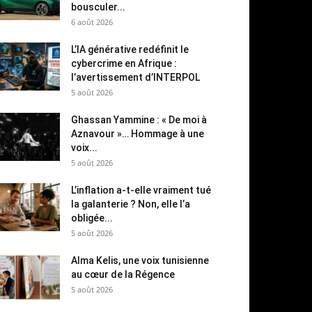
bousculer...
6 août 2026
L’IA générative redéfinit le
cybercrime en Afrique :
l’avertissement d’INTERPOL
5 août 2026
Ghassan Yammine : « De moi à
Aznavour »… Hommage à une
voix...
5 août 2026
L’inflation a-t-elle vraiment tué
la galanterie ? Non, elle l’a
obligée...
5 août 2026
Alma Kelis, une voix tunisienne
au cœur de la Régence
5 août 2026