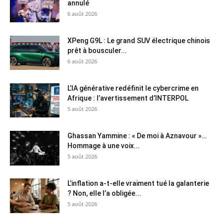
annulé
6 août 2026
XPeng G9L : Le grand SUV électrique chinois
prêt à bousculer...
6 août 2026
L’IA générative redéfinit le cybercrime en
Afrique : l’avertissement d’INTERPOL
5 août 2026
Ghassan Yammine : « De moi à Aznavour »…
Hommage à une voix...
5 août 2026
L’inflation a-t-elle vraiment tué la galanterie
? Non, elle l’a obligée...
5 août 2026