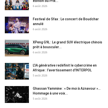
édition du Prix...
6 août 2026
Festival de Sfax : Le concert de Boudchar
annulé
6 août 2026
XPeng G9L : Le grand SUV électrique chinois
prêt à bousculer...
6 août 2026
L’IA générative redéfinit le cybercrime en
Afrique : l’avertissement d’INTERPOL
5 août 2026
Ghassan Yammine : « De moi à Aznavour »…
Hommage à une voix...
5 août 2026