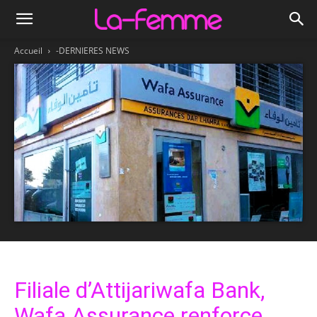
Accueil
-DERNIERES NEWS
Filiale d’Attijariwafa Bank,
Wafa Assurance renforce